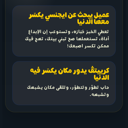
عميل يبحث عن ايجنسي يكسّر
معها الدنيا
تعطي الخبز خبّازه، وتستوعب إن الإبداع
أداة، تستعملها صح تبني بيتك، تهج فيك
ممكن تكسر اصبعك!
كرييتڤ يدور مكان يكسّر فيه
الدنيا
حاب تطوِّر وتتطوَّر، وتلقى مكان يشبهك
وتشبهه.