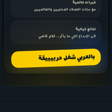
خبرات عالمية
مع مئات العملاء المحليين والعالميين
نتائج خيالية
لأن الإبداع اللي ما يأثّر.. كلام فاضي
بالعربي شغل حرييييقة