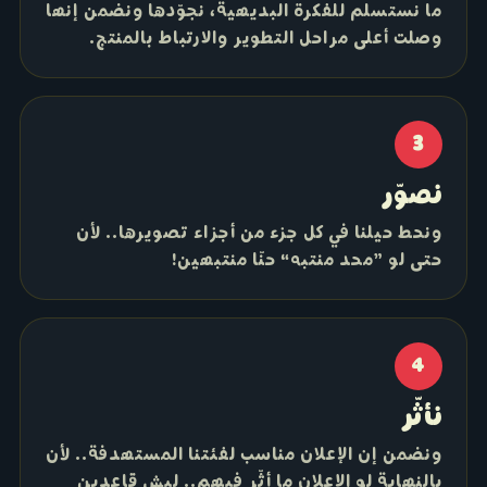
ما نستسلم للفكرة البديهية، نجوّدها ونضمن إنها
وصلت أعلى مراحل التطوير والارتباط بالمنتج.
3
نصوّر
ونحط حيلنا في كل جزء من أجزاء تصويرها.. لأن
حتى لو ”محد منتبه“ حنّا منتبهين!
4
نأثّر
ونضمن إن الإعلان مناسب لفئتنا المستهدفة.. لأن
بالنهاية لو الإعلان ما أثّر فيهم.. ليش قاعدين