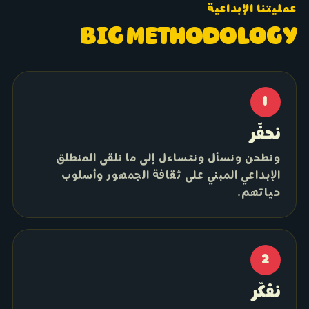
عمليتنا الإبداعية
BIG METHODOLOGY
1
نحفّر
ونطحن ونسأل ونتساءل إلى ما نلقى المنطلق
الإبداعي المبني على ثقافة الجمهور وأسلوب
حياتهم.
2
نفكّر