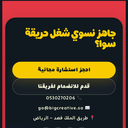
جاهز نسوي شغل حريقة
سوا؟
احجز استشارة مجانية
قدم للانضمام لفريقنا
0530270206
go@bigcreative.sa
طريق الملك فهد – الرياض