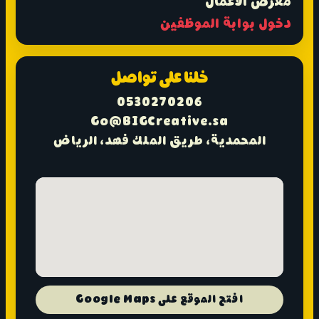
معرض الأعمال
دخول بوابة الموظفين
خلنا على تواصل
0530270206
Go@BIGCreative.sa
المحمدية، طريق الملك فهد، الرياض
افتح الموقع على Google Maps